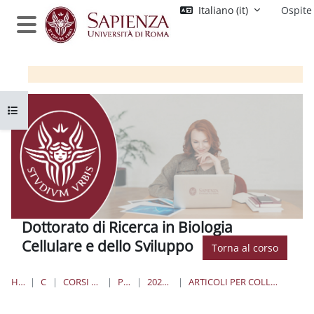
Vai al contenuto principale
Italiano ‎(it)‎
Ospite
Pannello laterale
Apri indice del corso
Dottorato di Ricerca in Biologia
Cellulare e dello Sviluppo
Torna al corso
HOME
CORSI
CORSI DI DOTTORATO
PHD_BCS
2021 37° CICLO
ARTICOLI PER COLLOQUIO DOTTORATO 37 CICLO