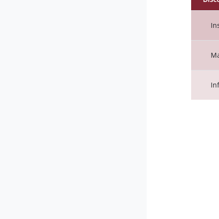
Stato
Elenc
In
Ma
In