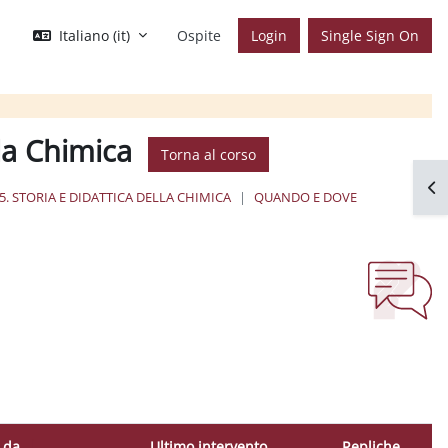
Italiano ‎(it)‎
Ospite
Login
Single Sign On
lla Chimica
Torna al corso
Apr
5. STORIA E DIDATTICA DELLA CHIMICA
QUANDO E DOVE
o da
Ultimo intervento
Repliche