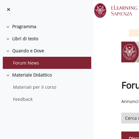
Vai al contenuto principale
Programma
Minimizza
LIbri di testo
Minimizza
Quando e Dove
Minimizza
Forum News
Materiale Didattico
Minimizza
For
Materiali per il corso
Aggregaz
Feedback
Annunci 
Cerca ne
Disc