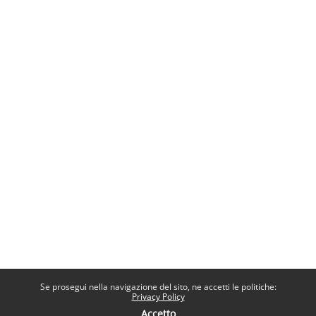
Se prosegui nella navigazione del sito, ne accetti le politiche:
Privacy Policy
Accetto