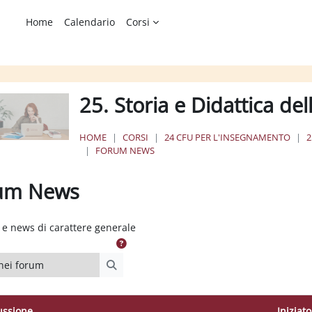
Home
Calendario
Corsi
25. Storia e Didattica de
HOME
CORSI
24 CFU PER L'INSEGNAMENTO
2
FORUM NEWS
um News
ione dei criteri
e news di carattere generale
i forum
Cerca nei forum
ussione
Iniziat