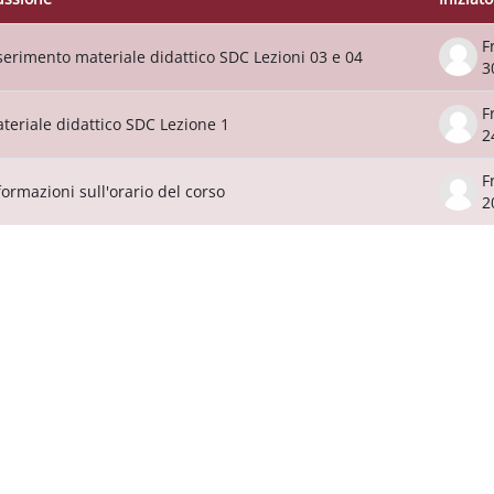
o delle discussioni. Visualizzazione di 3 d
serimento materiale didattico SDC Lezioni 03 e 04
3
teriale didattico SDC Lezione 1
2
formazioni sull'orario del corso
2