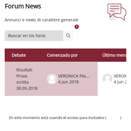
Forum News
Requisitos de finalización
Annunci e news di carattere generale
Buscar en los foros
Buscar en los foros
Debate
Comenzado por
Último mensaj
Estado
Mostrando 1 de 1 discusiones
Risultati
Prova
VERONICA PALMA
4 jun 2018
4 jun 20
scritta
30.05.2018
En este momento está usando el acceso para invitados (
Acceder
)
Políticas
Descargar la app para dispositivos móviles