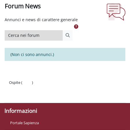
Forum News
Aggregazione dei criteri
Annunci e news di carattere generale
Cerca nei forum
Cerca nei forum
(Non ci sono annunci.)
Ospite (
Login
)
Politiche
Ottieni l'app mobile
Informazioni
Portale Sapienza