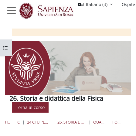
Vai al contenuto principale
Italiano ‎(it)‎
Ospite
Pannello laterale
Apri indice del corso
26. Storia e didattica della Fisica
Torna al corso
HOME
CORSI
24 CFU PER L'INSEGNAMENTO
26. STORIA E DIDATTICA DELLA FISICA
QUANDO E DOVE
FORUM NEWS