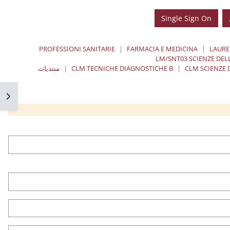
Single Sign On
PROFESSIONI SANITARIE
FARMACIA E MEDICINA
LAURE
LM/SNT03 SCIENZE DEL
CLM SCIENZE D
CLM TECNICHE DIAGNOSTICHE B
منتديات
فتح 
كتل