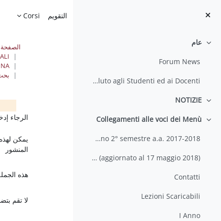
خطى إلى المحتوى الرئيسي
الصفحة الرئيسية
التقويم
Corsi
عام
طي
الصفحة 
ALI
Forum News
INA
بحث
Saluto agli Studenti ed ai Docenti
NOTIZIE
طي
الكتل
الكتل
الرجاء إدخ
Collegamenti alle voci dei Menù
طي
Calendario delle Lezioni 2° anno 2° semestre a.a. 2017-2018
يمكن لهذه
المنشور
Calendario Esami a.a. 2017-2018 (aggiornato al 17 maggio 2018)
هذه الجملة
Contatti
Lezioni Scaricabili
لا تقم بتض
I Anno