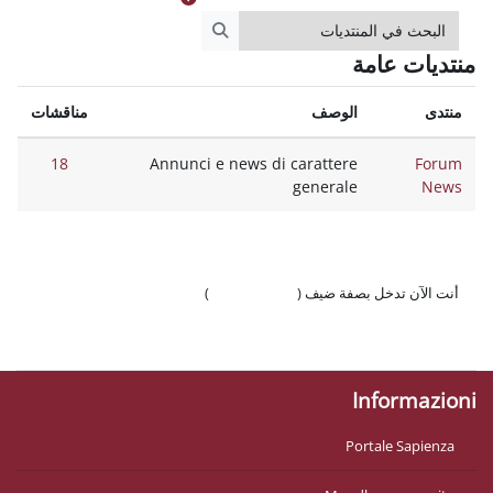
ت
البحث في المنتديات
وصف
مناقشات
18
Annunci e news di caratte
genera
 ضيف (
تسجيل الدخول
)
وّال