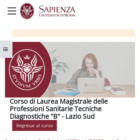
Salta al contenido principal
Panel lateral
Abrir índice del curso
Corso di Laurea Magistrale delle
Professioni Sanitarie Tecniche
Diagnostiche "B" - Lazio Sud
Regresar al curso