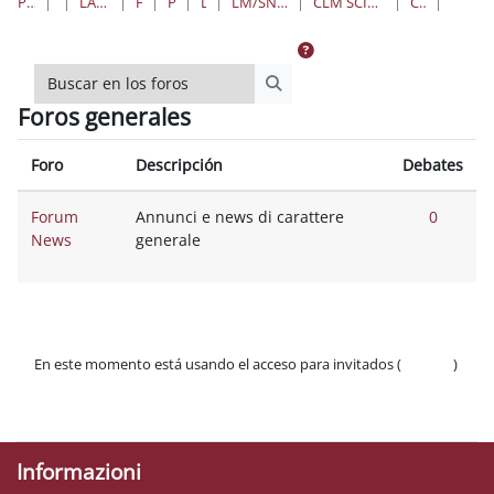
PÁGINA PRINCIPAL
CURSOS
LAUREE TRIENNALI, MAGISTRALI, A CICLO UNICO
FARMACIA E MEDICINA
PROFESSIONI SANITARIE
LAUREE MAGISTRALI
LM/SNT03 SCIENZE DELLE PROFESSIONI SANITARIE TECNICHE DIAGNOSTICHE
CLM SCIENZE DELLE PROFESSIONI SANITARIE TECNICHE DIAGNOSTICHE "B" - SEDE DI LATINA
CLM TECNICHE DIAGNOSTICHE B
FORO
Buscar en los foros
Buscar en los foros
Foros generales
Foro
Descripción
Debates
Forum
Annunci e news di carattere
0
News
generale
En este momento está usando el acceso para invitados (
Acceder
)
Políticas
Descargar la app para dispositivos móviles
Informazioni