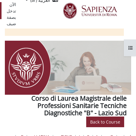
العربية ‎(ar)‎
Single
يسي
الآن
Sign
تسجيل
تدخل
On
الدخول
بصفة
ضيف
Corso di Laurea Magis
Professioni Sanitar
Diagnostiche "B" 
Ba