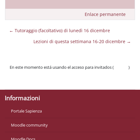
Enlace permanente
← Tutoraggio (facoltativo) di lunedì 16 dicembre
Lezioni di questa settimana 16-20 dicembre →
En este momento está usando el acceso para invitados (
Acceder
)
Políticas
Descargar la app para dispositivos móviles
Informazioni
Portale Sapienza
Moodle community
Moodle Docs