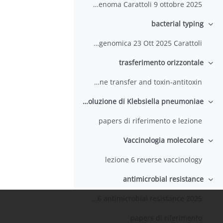
organizzazione del genoma Carattoli 9 ottobre 2025
bacterial typing
طي
lesson 2: bacterial typing e genomica 23 Ott 2025 Carattoli
trasferimento orizzontale
طي
horizontal gene transfer and toxin-antitoxin
Evoluzione di Klebsiella pneumoniae
طي
papers di riferimento e lezione
Vaccinologia molecolare
طي
lezione 6 reverse vaccinology
antimicrobial resistance
طي
lesson 6 antimicrobial resistance 2025
papers di riferimento