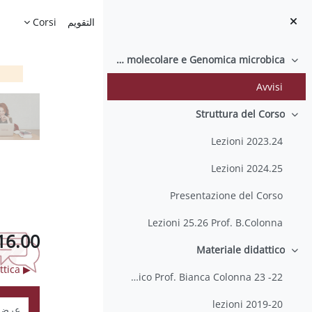
خطى إلى المحتوى الرئيسي
الصفحة الرئيسية
التقويم
Corsi
Benvenuti al Corso di Microbiologia molecolare e Genomica microbica
طي
Avvisi
Struttura del Corso
طي
Lezioni 2023.24
Lezioni 2024.25
Presentazione del Corso
Lezioni 25.26 Prof. B.Colonna
16.00
Materiale didattico
طي
▶︎ sospensione didattica
22- 23 materiale didattico Prof. Bianca Colonna
نمط ال
lezioni 2019-20