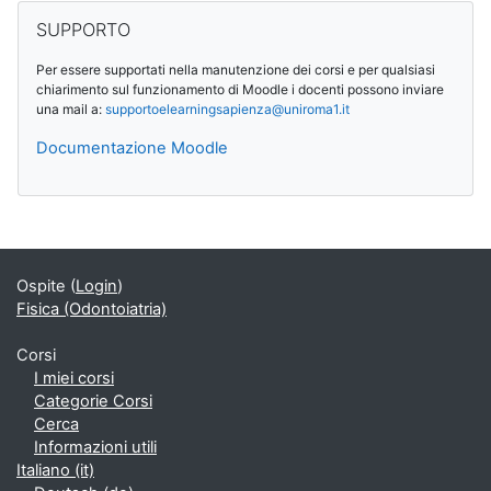
Salta SUPPORTO
SUPPORTO
Per essere supportati nella manutenzione dei corsi e per qualsiasi
chiarimento sul funzionamento di Moodle i docenti possono inviare
una mail a:
supportoelearningsapienza@
uniroma1.it
Documentazione Moodle
Blocchi supplementari
Ospite (
Login
)
Fisica (Odontoiatria)
Corsi
I miei corsi
Categorie Corsi
Cerca
Informazioni utili
Italiano ‎(it)‎