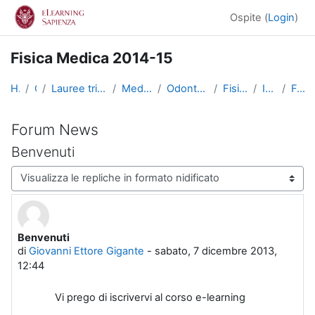
Vai al contenuto principale
Ospite (
Login
)
Fisica Medica 2014-15
Home
Corsi
Lauree triennali, magistrali, a ciclo unico
Medicina e Odontoiatria
Odontoiatria e Protesi Dentaria
Fisica (Odontoiatria)
Introduzione
Forum News
Forum News
Benvenuti
Modalità visualizzazione
Benvenuti
Numero di risposte: 0
di
Giovanni Ettore Gigante
-
sabato, 7 dicembre 2013,
12:44
Vi prego di iscrivervi al corso e-learning