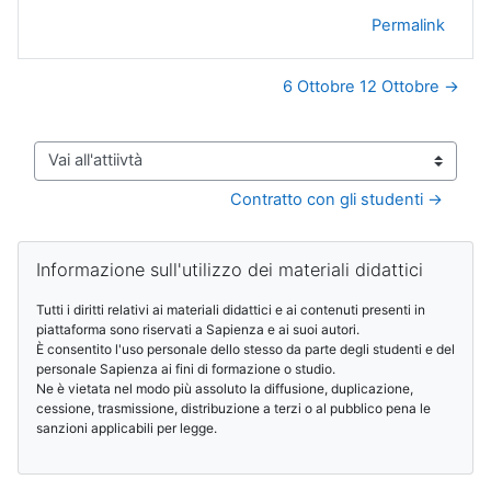
Permalink
6 Ottobre 12 Ottobre →
Vai all'attiivtà
Contratto con gli studenti →
Blocchi
Salta Informazione sull'utilizzo dei materiali didattici
Informazione sull'utilizzo dei materiali didattici
Tutti i diritti relativi ai materiali didattici e ai contenuti presenti in
piattaforma sono riservati a Sapienza e ai suoi autori.
È consentito l'uso personale dello stesso da parte degli studenti e del
personale Sapienza ai fini di formazione o studio.
Ne è vietata nel modo più assoluto la diffusione, duplicazione,
cessione, trasmissione, distribuzione a terzi o al pubblico pena le
sanzioni applicabili per legge.