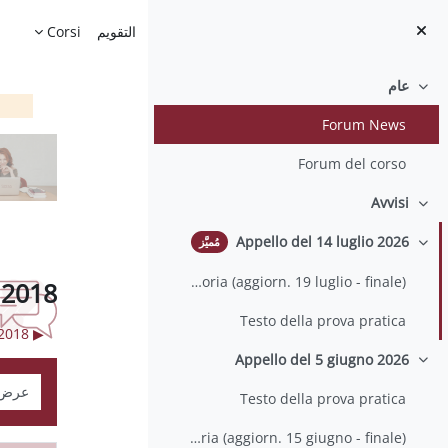
خطى إلى المحتوى الرئيسي
الصفحة الرئيسية
التقويم
Corsi
عام
طي
Forum News
Forum del corso
Avvisi
طي
Appello del 14 luglio 2026
مُميَّز
طي
Risultati della prova pratica e calendario delle prove di teoria (aggiorn. 19 luglio - finale)
 2018
Testo della prova pratica
▶︎ Lezione di oggi 14 dicembre 2018
Appello del 5 giugno 2026
طي
نمط ال
Testo della prova pratica
Risultati della prova pratica e calendario delle prove di teoria (aggiorn. 15 giugno - finale)