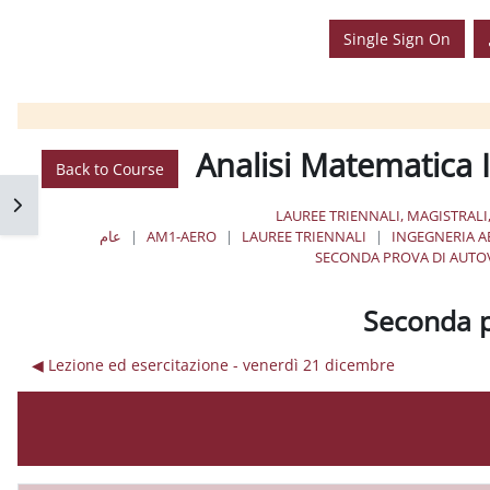
Single Sign On
Analisi Matematica I
Back to Course
فتح 
LAUREE TRIENNALI, MAGISTRALI
INGEGNERIA A
LAUREE TRIENNALI
AM1-AERO
عام
SECONDA PROVA DI AUTOV
Seconda p
Lezione ed esercitazione - venerdì 21 dicembre ◀︎