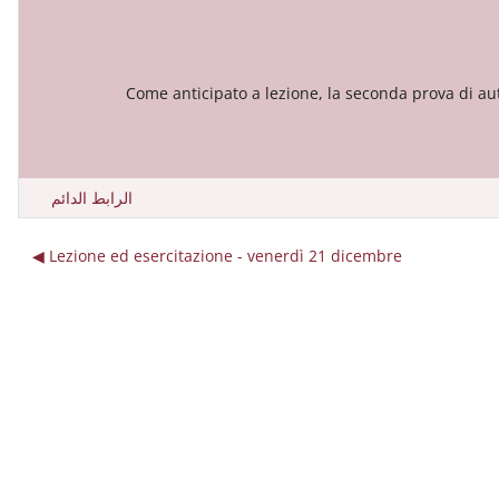
Come anticipato a lezione, la seconda prova di au
الرابط الدائم
Lezione ed esercitazione - venerdì 21 dicembre ◀︎