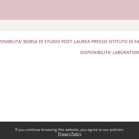
SPONIBILITA' BORSA DI STUDIO POST-LAUREA PRESSO ISTITUTO DI
DISPONIBILITA' LABORATOR
If you continue browsing this website, you agree to our policies:
Privacy Policy