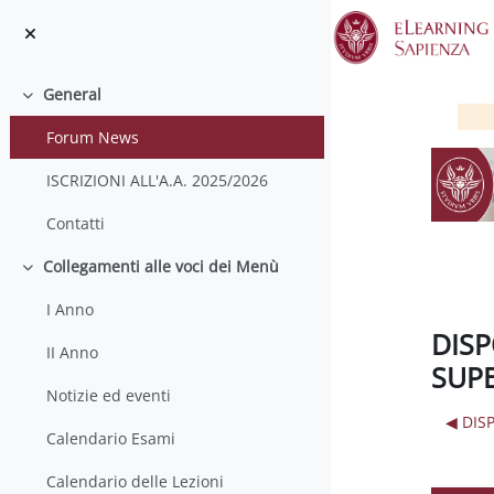
Skip to main content
General
Collapse
Forum News
ISCRIZIONI ALL'A.A. 2025/2026
Contatti
Collegamenti alle voci dei Menù
Collapse
I Anno
DISP
II Anno
SUPE
Notizie ed eventi
◀︎ DI
Calendario Esami
Calendario delle Lezioni