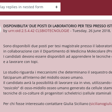
ay mode
DISPONIBILITA' DUE POSTI DI LABORATORIO PER TESI PRESSO IS
Number of replies: 0
by
urn:oid:2.5.4.42 CLSBIOTECNOLOGIE
-
Tuesday, 26 June 2018,
Sono disponibili due posti per tesi magistrale presso il laboratori
in collaborazione con il Dipartimento di Medicina Molecolare (Pr
I candidati devono essere disponibili ad apprendere le tecniche d
e a lavorare con topi.
Lo studio riguarda i meccanismi che determinano il sequestro d
falciparum all'interno del midollo osseo umano.
Il candidato avrà la possibilità di lavorare sia in vivo, utilizza
“ossicolo" di osso-midollo osseo umano generato da cellule stam
tecniche di co-colture di progenitori scheletrici (cellule stamina
Per chi fosse interessato contattare Giulia Siciliano (
sicilianogiu