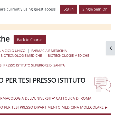
are currently using guest access
Log in
Single Sign On
che
Back to Course
Op
, A CICLO UNICO
FARMACIA E MEDICINA
BIOTECNOLOGIE MEDICHE
BIOTECNOLOGIE MEDICHE
SI PRESSO ISTITUTO SUPERIORE DI SANITA'
O PER TESI PRESSO ISTITUTO
 FARMACOLOGIA DELL'UNIVERSITA' CATTOLICA DI ROMA
IO PER TESI PRESSO DIPARTIMENTO MEDICINA MOLECOLARE ▶︎