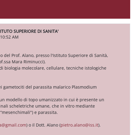
TITUTO SUPERIORE DI SANITA'
 10:52 AM
o del Prof. Alano, presso l'Istituto Superiore di Sanità,
of.ssa Mara Riminucci).
i biologia molecolare, cellulare, tecniche istologiche
ei gametociti del parassita malarico Plasmodium
ndo un modello di topo umanizzato in cui è presente un
inali scheletriche umane, che in vitro mediante
li “mesenchimali") e parassita.
lia@gmail.com
) o il Dott. Alano (
pietro.alano@iss.it
).