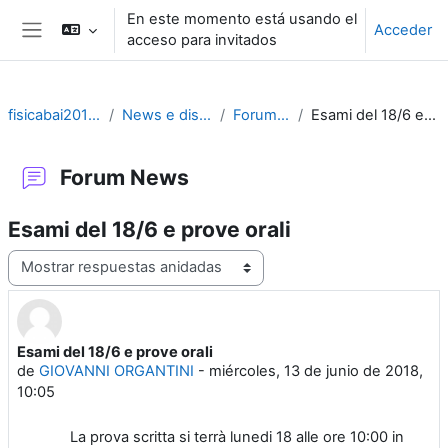
Salta al contenido principal
En este momento está usando el
Acceder
acceso para invitados
Panel lateral
fisicabai2012-2020
News e discussioni
Forum News
Esami del 18/6 e prove orali
Forum News
Esami del 18/6 e prove orali
Mostrar modo
Esami del 18/6 e prove orali
Número de respuestas: 0
de
GIOVANNI ORGANTINI
-
miércoles, 13 de junio de 2018,
10:05
La prova scritta si terrà lunedi 18 alle ore 10:00 in