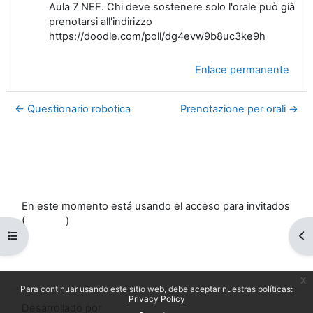
Aula 7 NEF. Chi deve sostenere solo l'orale può già
prenotarsi all'indirizzo
https://doodle.com/poll/dg4evw9b8uc3ke9h
Enlace permanente
← Questionario robotica
Prenotazione per orali →
En este momento está usando el acceso para invitados
(
Acceder
)
Abrir índice del curso
Ab
Políticas
Descargar la app para dispositivos móviles
Cambiar al tema estándar
x
Para continuar usando este sitio web, debe aceptar nuestras políticas:
Privacy Policy
Desarrollado por
Moodle