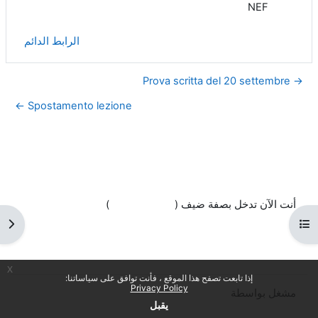
NEF
الرابط الدائم
→ Prova scritta del 20 settembre
Spostamento lezione ←
أنت الآن تدخل بصفة ضيف (
تسجيل الدخول
)
السياسات
فتح فهرس المقرر
فتح 
احصل على تطبيق الجوّال
التبديل إلى القالب القياسي
x
إذا تابعت تصفح هذا الموقع ، فأنت توافق على سياساتنا:
Privacy Policy
مشغل بواسطة
مودل
يقبل