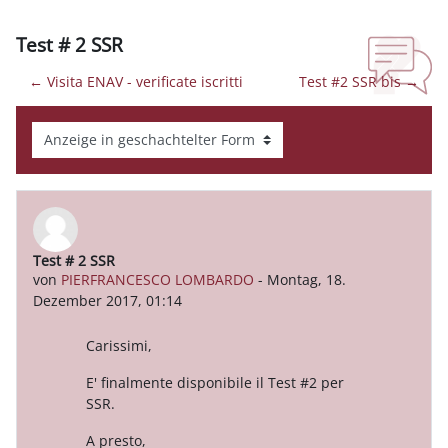
Test # 2 SSR
← Visita ENAV - verificate iscritti
Test #2 SSR bis →
Anzeigemodus
Test # 2 SSR
Anzahl Antworten: 0
von
PIERFRANCESCO LOMBARDO
-
Montag, 18.
Dezember 2017, 01:14
Carissimi,
E' finalmente disponibile il Test #2 per
SSR.
A presto,