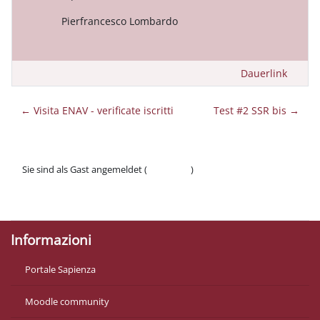
Pierfrancesco Lombardo
Dauerlink
← Visita ENAV - verificate iscritti
Test #2 SSR bis →
Sie sind als Gast angemeldet (
Anmelden
)
Datenschutzinfos
Laden Sie die mobile App
Informazioni
Portale Sapienza
Moodle community