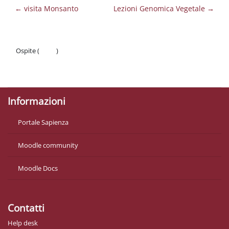
← visita Monsanto
Lezioni Genomica Vegetale →
Ospite (
Login
)
Politiche
Ottieni l'app mobile
Informazioni
Portale Sapienza
Moodle community
Moodle Docs
Contatti
Help desk