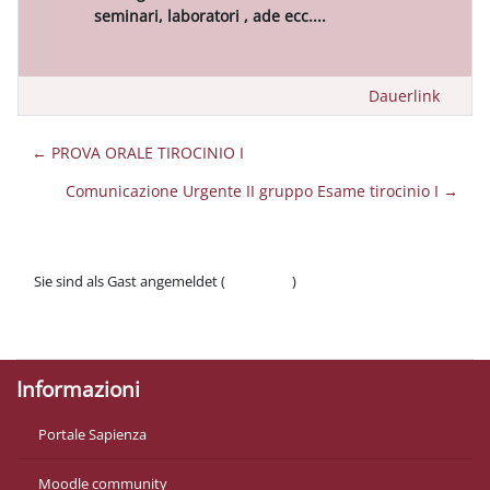
seminari, laboratori , ade ecc....
Dauerlink
← PROVA ORALE TIROCINIO I
Comunicazione Urgente II gruppo Esame tirocinio I →
Sie sind als Gast angemeldet (
Anmelden
)
Datenschutzinfos
Laden Sie die mobile App
Informazioni
Portale Sapienza
Moodle community