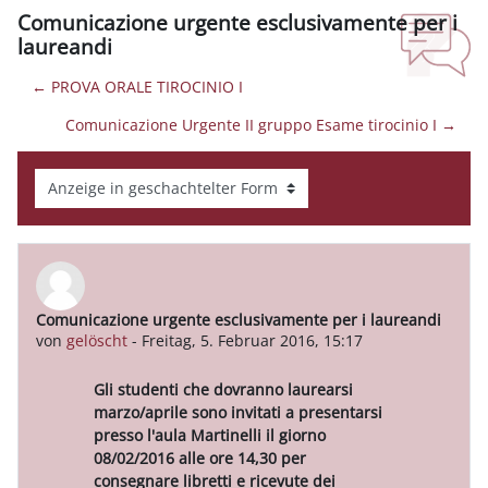
Comunicazione urgente esclusivamente per i
laureandi
← PROVA ORALE TIROCINIO I
Comunicazione Urgente II gruppo Esame tirocinio I →
Anzeigemodus
Comunicazione urgente esclusivamente per i laureandi
Anzahl Antworten: 0
von
gelöscht
-
Freitag, 5. Februar 2016, 15:17
Gli studenti che dovranno laurearsi
marzo/aprile sono invitati a presentarsi
presso l'aula Martinelli il giorno
08/02/2016 alle ore 14,30 per
consegnare libretti e ricevute dei