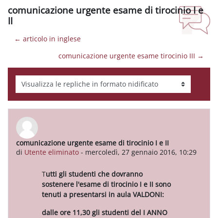
comunicazione urgente esame di tirocinio I e
II
← articolo in inglese
comunicazione urgente esame tirocinio III →
Modalità visualizzazione
comunicazione urgente esame di tirocinio I e II
Numero di risposte: 0
di
Utente eliminato
-
mercoledì, 27 gennaio 2016, 10:29
T
utti gli studenti che dovranno
sostenere l'esame di tirocinio I e II sono
tenuti a presentarsi in aula VALDONI:
dalle ore 11,30 gli studenti del I ANNO