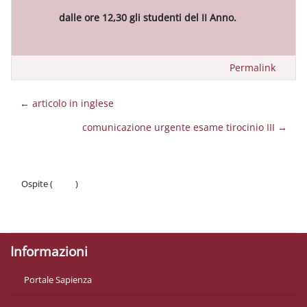
dalle ore 12,30 gli studenti del II Anno.
Permalink
← articolo in inglese
comunicazione urgente esame tirocinio III →
Ospite (
Login
)
Politiche
Ottieni l'app mobile
Informazioni
Portale Sapienza