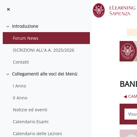
Vai al contenuto principale
Introduzione
Minimizza
Forum News
ISCRIZIONI ALL'A.A. 2025/2026
Contatti
Collegamenti alle voci dei Menù
Minimizza
BAN
I Anno
◀︎ CA
II Anno
Notizie ed eventi
Modali
Calendario Esami
Calendario delle Lezioni