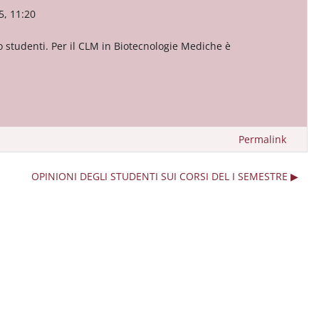
5, 11:20
ato studenti. Per il CLM in Biotecnologie Mediche è
Permalink
OPINIONI DEGLI STUDENTI SUI CORSI DEL I SEMESTRE ▶︎