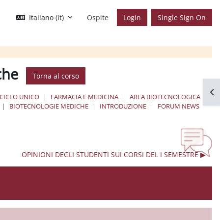
Italiano ‎(it)‎
Ospite
Login
Single Sign On
che
Torna al corso
Apr
 CICLO UNICO
FARMACIA E MEDICINA
AREA BIOTECNOLOGICA
BIOTECNOLOGIE MEDICHE
INTRODUZIONE
FORUM NEWS
OPINIONI DEGLI STUDENTI SUI CORSI DEL I SEMESTRE ▶︎