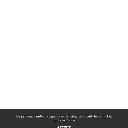
Se prosegui nella navigazione del sito, ne accetti le politiche:
Privacy Policy
Accetto