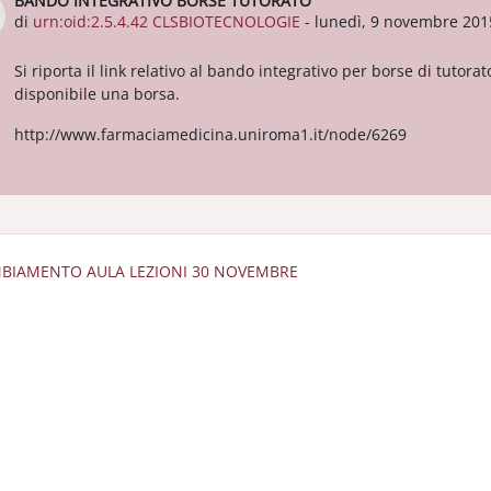
BANDO INTEGRATIVO BORSE TUTORATO
Numero di risposte: 0
di
urn:oid:2.5.4.42 CLSBIOTECNOLOGIE
-
lunedì, 9 novembre 201
Si riporta il link relativo al bando integrativo per borse di tutor
disponibile una borsa.
http://www.farmaciamedicina.uniroma1.it/node/6269
MBIAMENTO AULA LEZIONI 30 NOVEMBRE