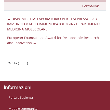
Permalink
← DISPONIBILITA' LABORATORIO PER TESI PRESSO LAB.
IMMUNOLOGIA ED IMMUNOPATOLOGIA - DIPARTIMENTO
MEDICINA MOLECOLARE
European Foundations Award for Responsible Research
and Innovation →
Ospite (
Login
)
Politiche
Ottieni l'app mobile
Informazioni
Portale Sapienza
Moodle community