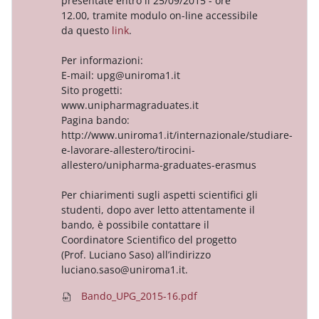
presentate entro il 25/09/2015 - ore
12.00, tramite modulo on-line accessibile
da questo
link
.
Per informazioni:
E-mail: upg@uniroma1.it
Sito progetti:
www.unipharmagraduates.it
Pagina bando:
http://www.uniroma1.it/internazionale/studiare-
e-lavorare-allestero/tirocini-
allestero/unipharma-graduates-erasmus
Per chiarimenti sugli aspetti scientifici gli
studenti, dopo aver letto attentamente il
bando, è possibile contattare il
Coordinatore Scientifico del progetto
(Prof. Luciano Saso) all’indirizzo
luciano.saso@uniroma1.it.
Bando_UPG_2015-16.pdf