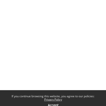
If you continue browsing this website, you agree to our policies:
Privacy Policy
Accept