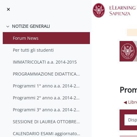
Skip to main content
NOTIZIE GENERALI
Collapse
Forum News
Per tutti gli studenti
IMMATRICOLATI a.a. 2014-2015
PROGRAMMAZIONE DIDATTICA A.A. 2014-2015
Programmi 1° anno a.a. 2014-2015
Prom
Programmi 2° anno a.a. 2014-2015
◀︎ Lib
Programmi 3° anno a.a. 2014-2015
Displ
SESSIONE DI LAUREA OTTOBRE-NOVEMBRE 2015 (a.a. 2014-2015)
CALENDARIO ESAMI aggiornato al 16-7-15