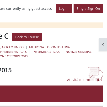
are currently using guest access
Log in
Single Sign On
e C
Back to Course
Op
, A CICLO UNICO
MEDICINA E ODONTOIATRIA
INFERMIERISTICA C
INFERMIERISTICA C
NOTIZIE GENERALI
IONE OTTOBRE 2015
2015
Attività di tirocinio ▶︎