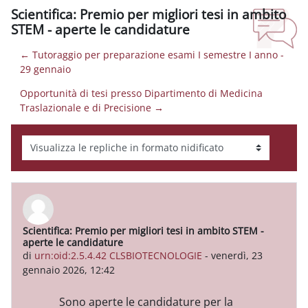
Scientifica: Premio per migliori tesi in ambito
STEM - aperte le candidature
← Tutoraggio per preparazione esami I semestre I anno -
29 gennaio
Opportunità di tesi presso Dipartimento di Medicina
Traslazionale e di Precisione →
Modalità visualizzazione
Scientifica: Premio per migliori tesi in ambito STEM -
Numero di risposte: 0
aperte le candidature
di
urn:oid:2.5.4.42 CLSBIOTECNOLOGIE
-
venerdì, 23
gennaio 2026, 12:42
Sono aperte
le
candidature
per la