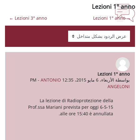
L
Lezioni 3° anno ←
-
ANTONIO
La lezione di Radioprotezio
Prof.ssa Mariani prevista per ogg
alle ore 15:40 è an