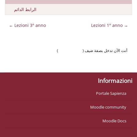
الرابط الدائم
Lezioni 3° anno ←
 ضيف (
تسجيل الدخول
)
وّال
Mo