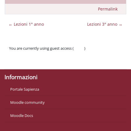
Permalink
← Lezioni 1° anno
Lezioni 3° anno →
You are currently using guest access (
Log in
)
Policies
Get the mobile app
Informazioni
Portale Sapienza
Moodle community
Moodle Docs