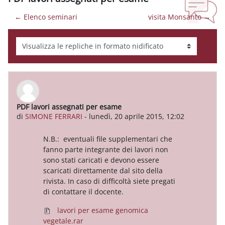
← Elenco seminari
visita Monsanto →
Modalità visualizzazione
PDF lavori assegnati per esame
Numero di risposte: 0
di
SIMONE FERRARI
-
lunedì, 20 aprile 2015, 12:02
N.B.: eventuali file supplementari che
fanno parte integrante dei lavori non
sono stati caricati e devono essere
scaricati direttamente dal sito della
rivista. In caso di difficoltà siete pregati
di contattare il docente.
lavori per esame genomica
vegetale.rar