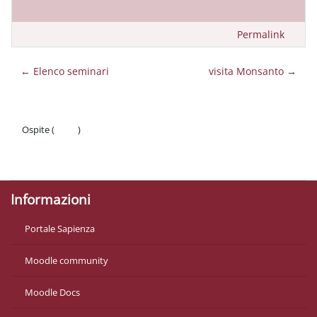
Permalink
← Elenco seminari
visita Monsanto →
Ospite (
Login
)
Politiche
Ottieni l'app mobile
Informazioni
Portale Sapienza
Moodle community
Moodle Docs