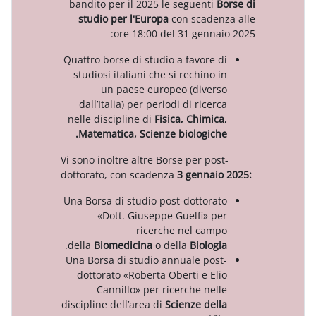
bandito per il 2025 le seguenti
B
studio per l'Europa
con scade
ore 18:00 del 31 genna
Quattro borse di studio a favore 
studiosi italiani che si rechino 
un paese europeo (diver
dall’Italia) per periodi di ricer
nelle discipline di
Fisica, Chimic
Matematica, Scienze biologich
Vi sono inoltre altre Borse per pos
dottorato, con scadenza
3 gennai
Una Borsa di studio post-dottora
«Dott. Giuseppe Guelfi» p
ricerche nel cam
.
della
Biomedicina
o della
Biolog
Una Borsa di studio annuale pos
dottorato «Roberta Oberti e El
Cannillo» per ricerche nel
discipline dell’area di
Scienze del