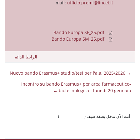
.
mail:
ufficio.premi@l
الرابط الدائم
Incontro su bando Erasmus+ per are
biotecnologica - lu
 ضيف (
تسجيل الدخول
)
وّال