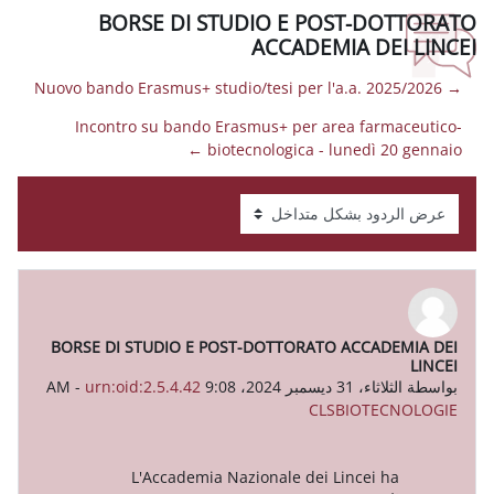
BORSE DI STUDIO E PO
ACCADEMI
Incontro su bando Erasmus+ per are
biotecnologica - lu
BORSE DI STUDIO E POST-DOTTORATO 
-
urn:oid:2.5.4.42
CLS
L'Accademia Nazionale dei L