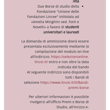
.
Vi
Due Borse di studio del
Fondazione "Unione del
Fondazioni Lincee" intitolata 
«Amelia Minghini ved. Forti
Novelli» a favore di
studen
.
universitari e laurea
La domanda di ammissione dovrà
presentata esclusivamente medi
compilazione del modulo
all’indirizzo:
https://selezion
lincei.it/
entro e non oltre
indicata da
Al seguente indirizzo sono dis
tutti i
selezione
https://www.lincei.it/it
prem
Per ulteriori informazioni è p
rivolgersi all’Ufficio Premi e
Studio, all'i