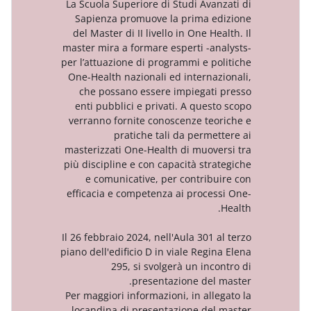
La Scuola Superiore di Studi Ava
Sapienza promuove la prima e
del Master di II livello in One H
master mira a formare esperti -a
per l’attuazione di programmi e p
One-Health nazionali ed interna
che possano essere impiegat
enti pubblici e privati. A ques
verranno fornite conoscenze te
pratiche tali da perme
masterizzati One-Health di muov
più discipline e con capacità str
e comunicative, per contrib
efficacia e competenza ai proce
Il 26 febbraio 2024, nell'Aula 301 
piano dell'edificio D in viale Regi
295, si svolgerà un inc
presentazione del
Per maggiori informazioni, in all
locandina di presentazione de