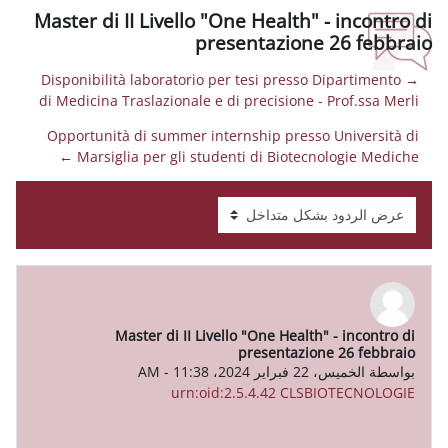
Master di II Livello "One Health
presentazion
→ Disponibilità laboratorio per tesi press
di Medicina Traslazionale e di precisione
Opportunità di summer internship pres
Marsiglia per gli studenti di Biotec
Master di II Livello "One Heal
presentazi
A
-
urn:oid:2.5.4.42 CL