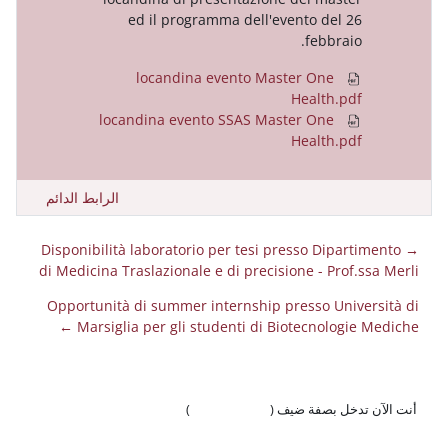
ed il programma dell'event
f
locandina evento Master 
He
locandina evento SSAS Master 
He
الرابط الدائم
→ Disponibilità laboratorio per tesi press
di Medicina Traslazionale e di precisione
Opportunità di summer internship pres
Marsiglia per gli studenti di Biotec
 ضيف (
تسجيل الدخول
)