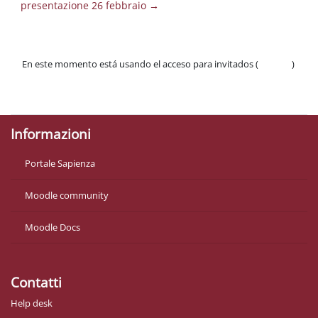
presentazione 26 febbraio →
En este momento está usando el acceso para invitados (
Acceder
)
Políticas
Descargar la app para dispositivos móviles
Informazioni
Portale Sapienza
Moodle community
Moodle Docs
Contatti
Help desk