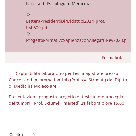
Facoltà di Psicologia e Medicina
LetteraPresidentiDirDidattici2024_prot.
FM 600.pdf
ProgettoFormativoSapienzaconAllegati_Rev2023.pdf
Permalink
← Disponibilità laboratorio per tesi magistrale presso il
Cancer and Inflammation Lab (Prof.ssa Stronati) del Dip.to
di Medicina Molecolare
Presentazione proposta progetto di tesi su immunologia
dei tumori - Prof. Sciumé - martedì 21 febbraio ore 15.00
→
Ospite (
Login
)