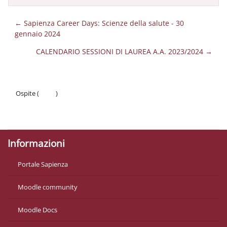
← Sapienza Career Days: Scienze della salute - 30
gennaio 2024
CALENDARIO SESSIONI DI LAUREA A.A. 2023/2024 →
Ospite (
Login
)
Politiche
Ottieni l'app mobile
Informazioni
Portale Sapienza
Moodle community
Moodle Docs