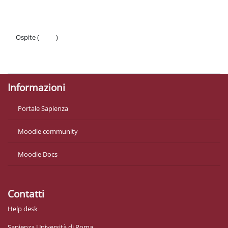
Ospite (
Login
)
Politiche
Ottieni l'app mobile
Informazioni
Portale Sapienza
Moodle community
Moodle Docs
Contatti
Help desk
Sapienza Università di Roma