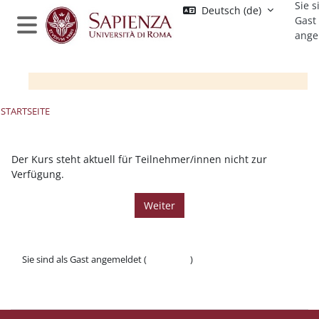
Sie s
Zum Hauptinhalt
Deutsch ‎(de)‎
Gast
ange
Website-Übersicht
STARTSEITE
Der Kurs steht aktuell für Teilnehmer/innen nicht zur
Verfügung.
Weiter
Sie sind als Gast angemeldet (
Anmelden
)
Datenschutzinfos
Laden Sie die mobile App