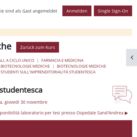
ie sind als Gast angemeldet
Anmelden
Single Sign-On
che
Zurück zum Kurs
Blo
LI, A CICLO UNICO
FARMACIA E MEDICINA
BIOTECNOLOGIE MEDICHE
BIOTECNOLOGIE MEDICHE
STUDENTI SULL'IMPRENDITORIALITÀ STUDENTESCA
à studentesca
ca, giovedì 30 novembre
ponibilità laboratorio per tesi presso Ospedale Sand'Andrea ▶︎