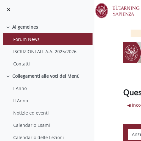
Zum Hauptinhalt
Allgemeines
Einklappen
Forum News
ISCRIZIONI ALL'A.A. 2025/2026
Contatti
Collegamenti alle voci dei Menù
Einklappen
I Anno
Ques
II Anno
◀︎ Inc
Notizie ed eventi
Calendario Esami
Anzei
Calendario delle Lezioni