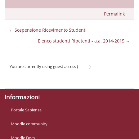
Permalink
← Sospensione Ricevimento Studenti
Elenco studenti Ripetenti - a.a. 2014-2015 →
You are currently using guest access (
Log in
)
Policies
Get the mobile app
Informazioni
Portale Sapienza
Moodle community
Moodle Docs