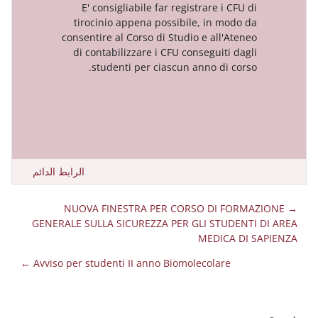
E' consigliabile far registrare
tirocinio appena possibile, in
consentire al Corso di Studio e al
di contabilizzare i CFU consegui
studenti per ciascun anno d
الرابط الدائم
→ NUOVA FINESTRA PER CORSO D
GENERALE SULLA SICUREZZA PER GLI S
MEDI
Avviso per studenti II anno Biomolecolar