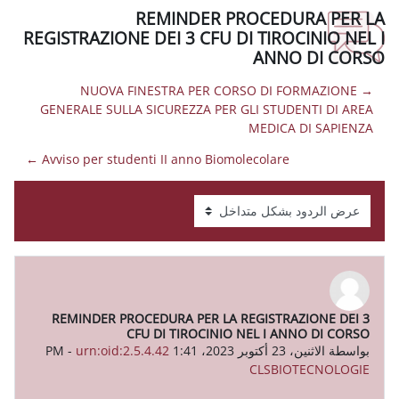
REMINDER PROCE
REGISTRAZIONE DEI 3 CFU DI TI
AN
→ NUOVA FINESTRA PER CORSO D
GENERALE SULLA SICUREZZA PER GLI S
MEDI
Avviso per studenti II anno Biomolecolar
REMINDER PROCEDURA PER LA REGIST
CFU DI TIROCINIO NEL I
-
urn:oid:2.5.4.42
CLS