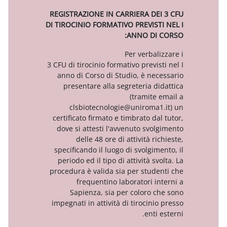
REGISTRAZIONE IN CARRIERA DE
DI TIROCINIO FORMATIVO PREVIST
ANNO DI
Per verbal
3 CFU di tirocinio formativo previs
anno di Corso di Studio, è ne
presentare alla segreteria d
(tramite
clsbiotecnologie@uniroma
certificato firmato e timbrato da
dove si attesti l'avvenuto svo
delle 48 ore di attività r
specificando il luogo di svolgim
periodo ed il tipo di attività s
procedura è valida sia per stud
frequentino laboratori i
Sapienza, sia per coloro 
impegnati in attività di tirocini
enti