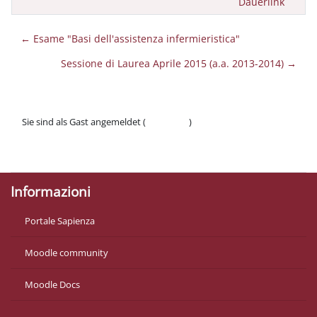
Dauerlink
← Esame "Basi dell'assistenza infermieristica"
Sessione di Laurea Aprile 2015 (a.a. 2013-2014) →
Sie sind als Gast angemeldet (
Anmelden
)
Datenschutzinfos
Laden Sie die mobile App
Informazioni
Portale Sapienza
Moodle community
Moodle Docs