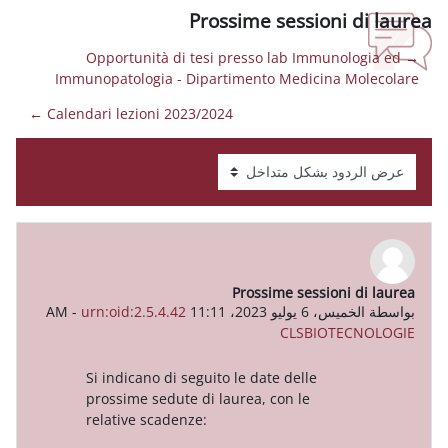
Prossime sess
→ Opportunità di tesi presso lab 
Immunopatologia - Dipartimento Medi
Calendari lezioni 2023/2024 ←
Prossime se
A
urn:oid:2.5.4.42
-
CLS
Si indicano di seguito le date dell
prossime sedute di laurea, con le
relative scadenze: