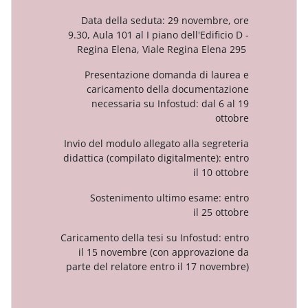
Data della seduta: 29 novem
9.30, Aula 101 al I piano dell'Edi
Regina Elena, Viale Regina E
Presentazione domanda di l
caricamento della documen
necessaria su Infostud: dal
Invio del modulo allegato alla se
didattica (compilato digitalmente
il 1
Sostenimento ultimo esame
il 2
Caricamento della tesi su Infostu
il 15 novembre (con approva
parte del relatore entro il 17 n