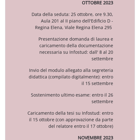
OTTOBR
Data della seduta: 25 ottobre, o
Aula 201 al II piano dell'Edi
Regina Elena, Viale Regina E
Presentazione domanda di l
caricamento della documen
necessaria su Infostud: dall'
se
Invio del modulo allegato alla se
didattica (compilato digitalmente
il 15 s
Sostenimento ultimo esame: ent
se
Caricamento della tesi su Infostu
il 15 ottobre (con approvazione 
del relatore entro il 17 
NOVEMBR