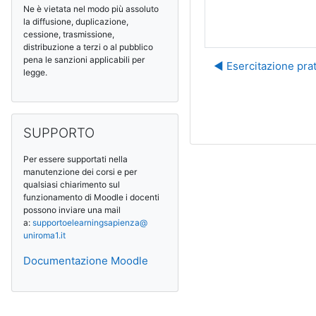
Ne è vietata nel modo più assoluto
la diffusione, duplicazione,
cessione, trasmissione,
distribuzione a terzi o al pubblico
pena le sanzioni applicabili per
◀︎ Esercitazione pr
legge.
Salta SUPPORTO
SUPPORTO
Per essere supportati nella
manutenzione dei corsi e per
qualsiasi chiarimento sul
funzionamento di Moodle i docenti
possono inviare una mail
a:
supportoelearningsapienza@
uniroma1.it
Documentazione Moodle