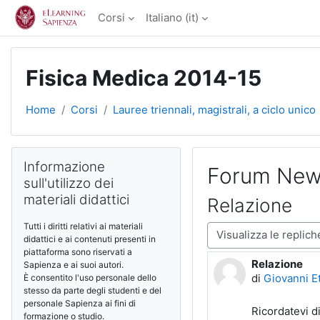
Vai al contenuto principale
Corsi
Italiano ‎(it)‎
Fisica Medica 2014-15
Home
Corsi
Lauree triennali, magistrali, a ciclo unico
Blocchi
Salta Informazione sull'utilizzo dei materiali didattici
Informazione
Forum Ne
sull'utilizzo dei
materiali didattici
Relazione
Tutti i diritti relativi ai materiali
Modalità visualizzazio
didattici e ai contenuti presenti in
piattaforma sono riservati a
Relazione
Numero di ris
Sapienza e ai suoi autori.
di
Giovanni E
È consentito l'uso personale dello
stesso da parte degli studenti e del
personale Sapienza ai fini di
Ricordatevi di
formazione o studio.