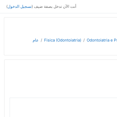
أنت الآن تدخل بصفة ضيف (
تسجيل الدخول
)
Odontoiatria e P
Fisica (Odontoiatria)
عام
ا