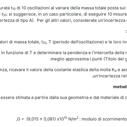
urata t
di 10 oscillazioni al variare della massa totale posta sul p
10
 t
: si suggerisce, in un caso particolare, di eseguire 10 misure 
10
ertezza di tipo A). Per gli altri valori, considerate un’incertezza d
, T (periodo dell’oscillazione) e le loro i
10
ale in funzione di T e determinare la pendenza e l’intercetta della 
meglio approssima i punti (Titolo del g
e ass
d
un’incertezza rel
metod
essere stimata a partire dalla sua geometria e dal materiale di cu
10
2
G = (9,015 ± 0,081) x10
N/m
: modulo di scorrimento 