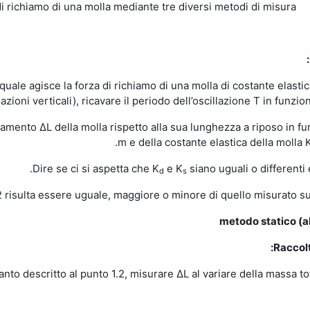
i richiamo di una molla mediante tre diversi metodi di misura
azioni verticali), ricavare il periodo dell’oscillazione T in funzio
lungamento ΔL della molla rispetto alla sua lunghezza a riposo in f
m e della costante elastica della molla 
e K
siano uguali o differenti 
d
s
metodo statico
(a
Raccolt
o descritto al punto 1.2, misurare ΔL al variare della massa to