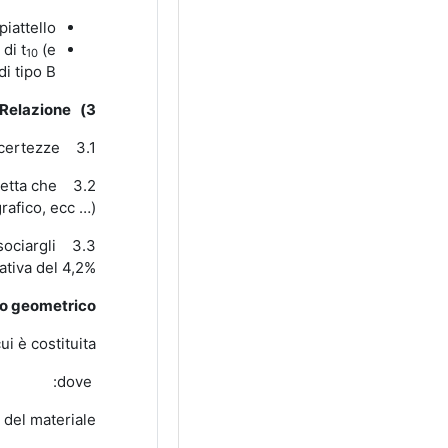
iattello.
di t
(e
10
i tipo B.
Relazione:
3)
ncertezze.
3.1 Riportare in tabella i valori di massa totale, t
retta che
rafico, ecc …).
ociargli
3.3 Dare una interpretazione fisica al valore della pendenza, ricavare il valore della costante elastica della molla K
ativa del 4,2%.
o geometrico
i è costituita:
dove:
del materiale,