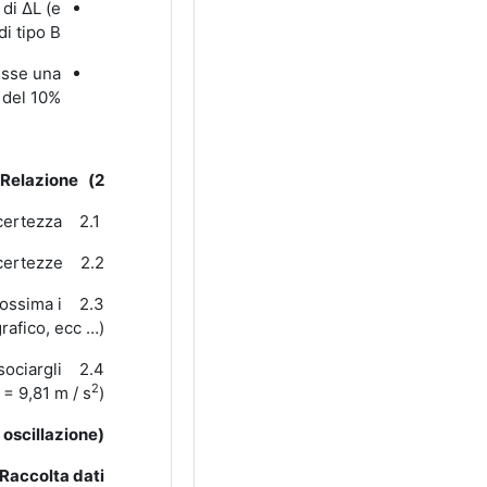
 di ΔL (e
i tipo B.
esse una
 del 10%.
Relazione:
2)
2.1 Riportare in una tabella i valori misurati delle masse con incertezza.
2.2 Riportare in una tabella i valori di ΔL e della massa totale con le loro incertezze.
rossima i
rafico, ecc …).
ociargli
2.4 Dare una interpretazione fisica al valore della pendenza, ricavare il valore della costante elastica della molla K
2
= 9,81 m / s
).
i oscillazione)
Raccolta dati: