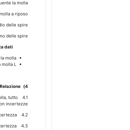
tuente la molla
 molla a riposo
dio delle spire
rno delle spire
a dati:
a molla.
 molla L.
Relazione:
4)
lla, tutto
4.1 Riportare in una tabella le misure del diametro esterno, della lunghezza
on incertezze.
certezza.
4.2 Dalla misura della lunghezza
4.3 Scrivere i valori delle misure di L, d, D con incertezza, e determinare K con incertezza.