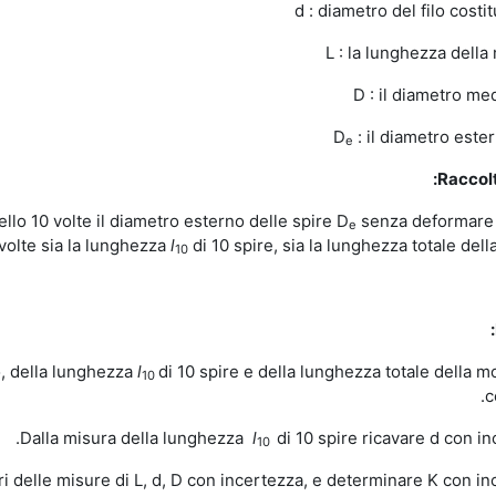
d : diametro del filo costi
L : la lunghezza della
D : il diametro me
D
: il diametro este
e
Raccolt
ello 10 volte il diametro esterno delle spire D
senza deformare l
e
 volte sia la lunghezza
l
di 10 spire, sia la lunghezza totale della
10
l
di 10 spire e della lunghezza totale della mo
10
c
l
di 10 spire ricavare d con in
10