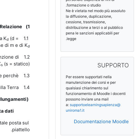
formazione o studio.
Ne è vietata nel modo più assoluto
la diffusione, duplicazione,
cessione, trasmissione,
Relazione:
1)
distribuzione a terzi o al pubblico
pena le sanzioni applicabili per
(d =
1.1 A partire dall’equazione del moto di una massa m sulla quale agisce la forza di richiamo di una molla di costante elastica K
legge.
d
ne di m e di K
d
unzione di
تجاوز SUPPORTO
K
(s = statico).
SUPPORTO
s
e perchè.
1.3 Dire se ci si aspetta che K
Per essere supportati nella
manutenzione dei corsi e per
1.4 Nel caso ci si trovi sulla Luna, il ΔL del punto 1.2 risulta essere uguale, maggiore o minore di quello misurato sulla Terra?
qualsiasi chiarimento sul
funzionamento di Moodle i docenti
llungamenti)
possono inviare una mail
a:
supportoelearningsapienza@
a dati:
uniroma1.it
Documentazione Moodle
tale posta sul
piattello.