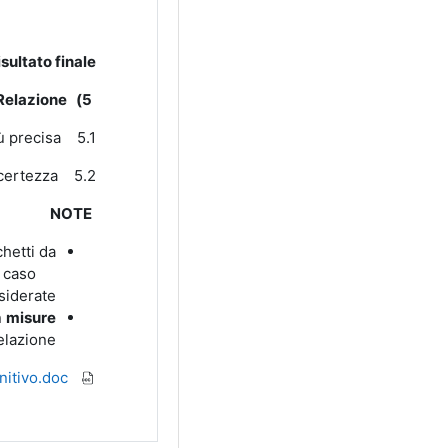
isultato finale
Relazione:
5)
5.1 Determinare quale metodo realizza la misura più precisa.
5.2 Determinare la misura di K come media aritmetica dei risultati dei tre metodi e la sua incertezza.
NOTE
hetti da
gni caso
iderate.
n
misure
elazione.
lab2_molla_definitivo.doc