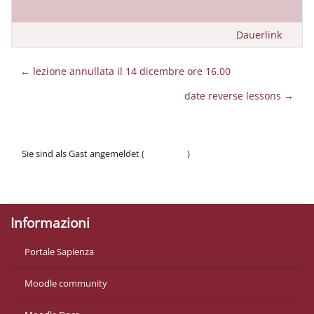
Dauerlink
← lezione annullata il 14 dicembre ore 16.00
date reverse lessons →
Sie sind als Gast angemeldet (
Anmelden
)
Datenschutzinfos
Laden Sie die mobile App
Informazioni
Portale Sapienza
Moodle community