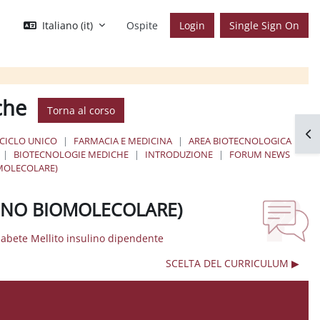
Italiano ‎(it)‎
Ospite
Login
Single Sign On
che
Torna al corso
Apr
 CICLO UNICO
FARMACIA E MEDICINA
AREA BIOTECNOLOGICA
BIOTECNOLOGIE MEDICHE
INTRODUZIONE
FORUM NEWS
OMOLECOLARE)
ANNO BIOMOLECOLARE)
iabete Mellito insulino dipendente
SCELTA DEL CURRICULUM ▶︎