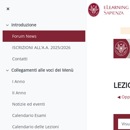
Vai al contenuto principale
Introduzione
Minimizza
Forum News
ISCRIZIONI ALL'A.A. 2025/2026
Contatti
Collegamenti alle voci dei Menù
Minimizza
I Anno
LEZI
II Anno
◀︎ Opp
Notizie ed eventi
Calendario Esami
Modali
Calendario delle Lezioni