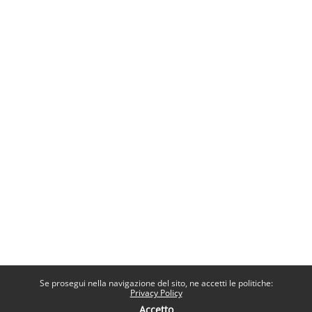
Se prosegui nella navigazione del sito, ne accetti le politiche:
Privacy Policy
Accetto