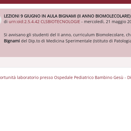
LEZIONI 9 GIUGNO IN AULA BIGNAMI (II ANNO BIOMOLECOLARE)
Numero di risposte: 0
di
urn:oid:2.5.4.42 CLSBIOTECNOLOGIE
-
mercoledì, 21 maggio 20
Si avvisano gli studenti del II anno, curriculum Biomolecolare, ch
Bignami
del Dip.to di Medicina Sperimentale (Istituto di Patologi
ortunità laboratorio presso Ospedale Pediatrico Bambino Gesù - D