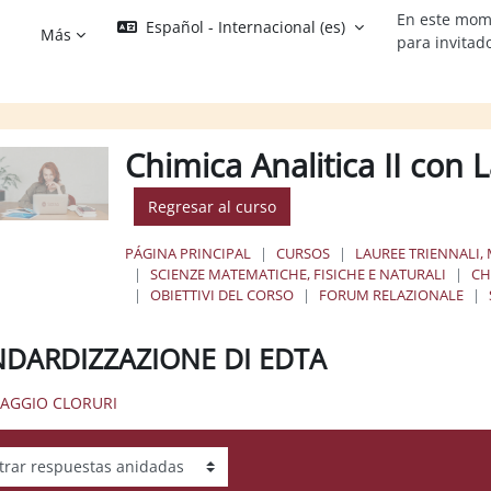
En este mom
Español - Internacional ‎(es)‎
Más
para invitad
Chimica Analitica II con 
Regresar al curso
PÁGINA PRINCIPAL
CURSOS
LAUREE TRIENNALI, 
SCIENZE MATEMATICHE, FISICHE E NATURALI
CH
OBIETTIVI DEL CORSO
FORUM RELAZIONALE
DARDIZZAZIONE DI EDTA
SAGGIO CLORURI
ar modo