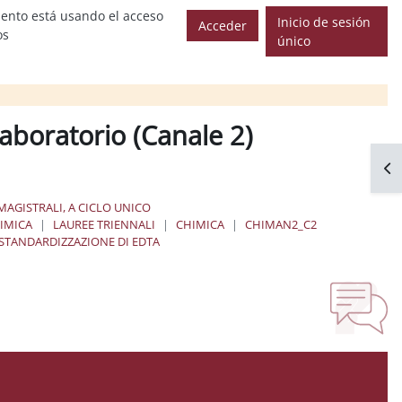
ento está usando el acceso
Inicio de sesión
Acceder
os
único
Laboratorio (Canale 2)
Abr
MAGISTRALI, A CICLO UNICO
IMICA
LAUREE TRIENNALI
CHIMICA
CHIMAN2_C2
STANDARDIZZAZIONE DI EDTA