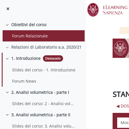
Salta al contenido principal
Obiettivi del corso
Colapsar
Forum Relazionale
Relazioni di Laboratorio a.a. 2020/21
Colapsar
1. Introduzione
Destacado
Colapsar
Slides del corso - 1. Introduzione
Forum News
STAN
2. Analisi volumetrica - parte I
Colapsar
Slides del corso: 2 - Analisi volumetrica I parte
◀︎ DO
3. Analisi volumetrica - parte II
Colapsar
Mostr
Slides del corso: 3. Analisi volumetrica - II parte