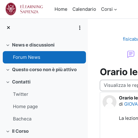
Vai al contenuto principale
Home
Calendario
Corsi
fisica
News e discussioni
Minimizza
Forum News
Orario l
Questo corso non è più attivo
Minimizza
Contatti
Modalità visualiz
Minimizza
Twitter
Orario l
Numero d
di
GIOVA
Home page
La lezion
Bacheca
Il Corso
Minimizza