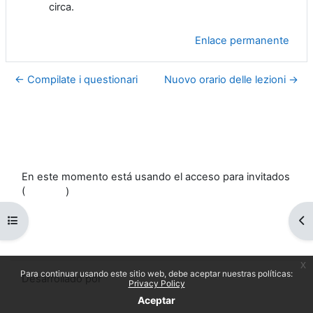
circa.
Enlace permanente
← Compilate i questionari
Nuovo orario delle lezioni →
En este momento está usando el acceso para invitados
(
Acceder
)
Políticas
Abrir índice del curso
Ab
Descargar la app para dispositivos móviles
Cambiar al tema estándar
x
Para continuar usando este sitio web, debe aceptar nuestras políticas:
Desarrollado por
Moodle
Privacy Policy
Aceptar