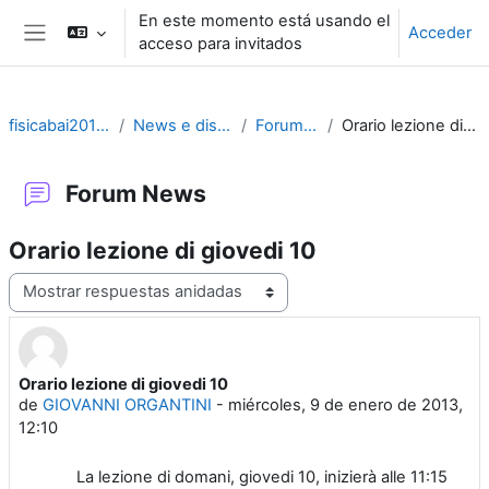
Salta al contenido principal
En este momento está usando el
Acceder
acceso para invitados
Panel lateral
fisicabai2012-2020
News e discussioni
Forum News
Orario lezione di giovedi 10
Forum News
Orario lezione di giovedi 10
Mostrar modo
Orario lezione di giovedi 10
Número de respuestas: 0
de
GIOVANNI ORGANTINI
-
miércoles, 9 de enero de 2013,
12:10
La lezione di domani, giovedi 10, inizierà alle 11:15