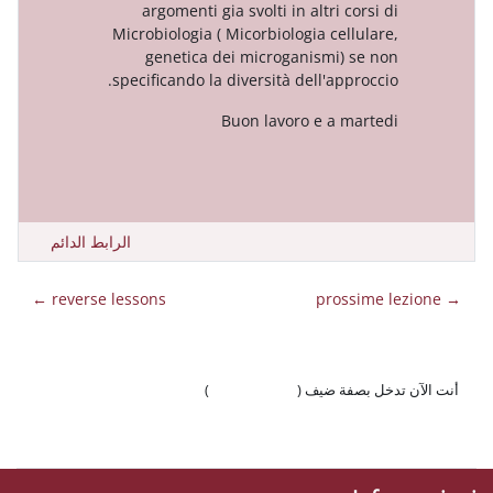
argomenti gia svolti in altri
Microbiologia ( Micorbiologia ce
genetica dei microganismi
specificando la diversità dell'ap
Buon lavoro e a
الرابط الدائم
reverse lessons ←
 ضيف (
تسجيل الدخول
)
وّال