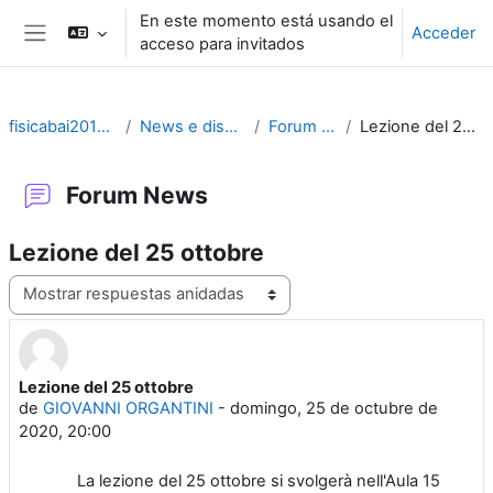
Salta al contenido principal
En este momento está usando el
Acceder
acceso para invitados
Panel lateral
fisicabai2012-2020
News e discussioni
Forum News
Lezione del 25 ottobre
Forum News
Lezione del 25 ottobre
Mostrar modo
Lezione del 25 ottobre
Número de respuestas: 0
de
GIOVANNI ORGANTINI
-
domingo, 25 de octubre de
2020, 20:00
La lezione del 25 ottobre si svolgerà nell'Aula 15