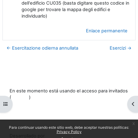
dell'edificio CU035 (basta digitare questo codice in
google per trovare la mappa degli edifici e
individuarlo)
Enlace permanente
← Esercitazione odierna annullata
Esercizi →
En este momento está usando el acceso para invitados
(
Acceder
)
Abrir índice del curso
Ab
Políticas
Descargar la app para dispositivos móviles
Cambiar al tema estándar
x
Para continuar usando este sitio web, debe aceptar nuestras políticas:
Privacy Policy
Desarrollado por
Moodle