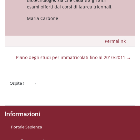
Biotecnologie, sia che cada tra gli altri
esami offerti dai corsi di laurea triennali.
Maria Carbone
Permalink
Piano degli studi per immatricolati fino al 2010/2011 →
Ospite (
Login
)
Politiche
Ottieni l'app mobile
Informazioni
Portale Sapienza