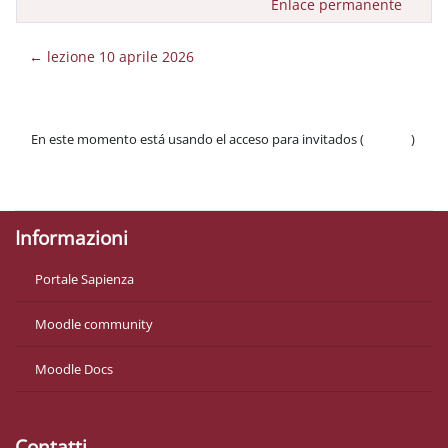
Enlace permanente
← lezione 10 aprile 2026
En este momento está usando el acceso para invitados (
Acceder
)
Políticas
Descargar la app para dispositivos móviles
Informazioni
Portale Sapienza
Moodle community
Moodle Docs
Contatti