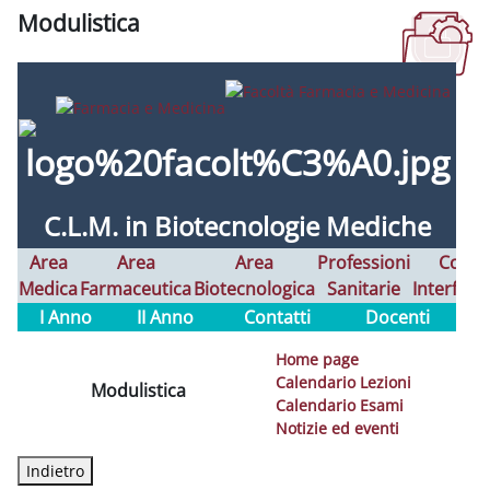
Modulistica
Aggregazione dei criteri
C.L.
M. in
Biotecnologie
Medich
e
Area
Area
Area
Professioni
Corsi
Medica
Farmaceutica
Biotecnologica
Sanitarie
Interfaco
I Anno
II Anno
Contatti
Docenti
Home page
Calendario Lezioni
Modulistica
Calendario Esami
Notizie ed eventi