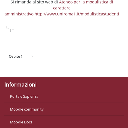
Si rimanda al sito web di
Ateneo per la modulistica di
carattere
amministrativo http://www.uniroma1.it/modulisticastudenti
Ospite (
Login
)
Politiche
Ottieni l'app mobile
Informazioni
Portale Sapienza
Moodle community
Moodle Docs